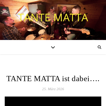
TANTE MATTA
ALLGEMEIN
TANTE MATTA ist dabei….
25. März 2026