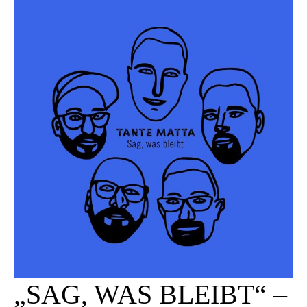
„SAG, WAS BLEIBT“ –